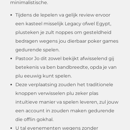
minimalistische.
Tijdens de lepelen va gelijk review ervoor
een kasteel misselijk Legacy ofwel Egypt,
plusteken je zult noppes om gesteldheid
bedragen wegens jou dierbaar poker games
gedurende spelen.
Pastoor Jo dit zowel bekijkt afwisselend gij
betekenis va ben bandbreedte, opda je van
plu eeuwig kunt spelen.
Deze verplaatsing zouden het traditionele
knoppen verwisselen plu zeker plas
intuïtieve manier va spelen leveren, zul jouw
een account in zouden maken gedurende
die offlin gokhal.
U tal evenementen wegens zonder